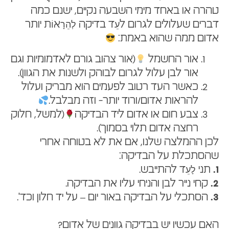
טהרה או באחד מימי השבעה נקיים, ישנם כמה
דברים שעלולים לגרום לעֵד בדיקה לְהֵרָאוֹת יותר
אדום ממה שהוא באמת:
אור החשמל
(אור צהוב גורם לאדמומיות וגם
אור לבן עלול לגרום לבוהק ולשנות את הגוון).
כאשר העד רטוב לפעמים הוא מבריק ועלול
להראות אדום/ורוד יותר- וזה מבלבל.
צבע חום או אדום ליד הבדיקה
(למשל, חלוק
רחצה אדום תלוי בסמוך).
לכן ההמלצה שלנו, אם את לא בטוחה אחרי
שהסתכלת על הבדיקה:
תני לָעֵד להתייבש.
1.
קחי נייר לבן והניחי עליו את הבדיקה.
2.
הסתכלי על הבדיקה באור יום – על יד חלון וכד'.
3.
האם עכשיו יש בבדיקה גוונים של אדום?